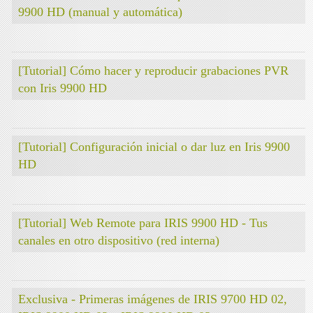
9900 HD (manual y automática)
[Tutorial] Cómo hacer y reproducir grabaciones PVR
con Iris 9900 HD
[Tutorial] Configuración inicial o dar luz en Iris 9900
HD
[Tutorial] Web Remote para IRIS 9900 HD - Tus
canales en otro dispositivo (red interna)
Exclusiva - Primeras imágenes de IRIS 9700 HD 02,