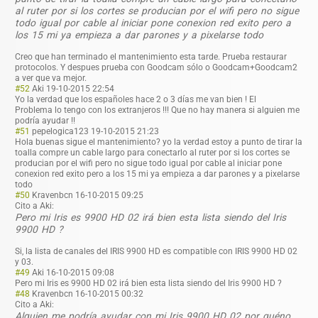
al ruter por si los cortes se producian por el wifi pero no sigue
todo igual por cable al iniciar pone conexion red exito pero a
los 15 mi ya empieza a dar parones y a pixelarse todo
Creo que han terminado el mantenimiento esta tarde. Prueba restaurar
protocolos. Y despues prueba con Goodcam sólo o Goodcam+Goodcam
2
a ver que va mejor.
#52
Aki
19-10-2015 22:54
Yo la verdad que los españoles hace 2 o 3 días me van bien ! El
Problema lo tengo con los extranjeros !!! Que no hay manera si alguien me
podría ayudar !!
#51
pepelogica123
19-10-2015 21:23
Hola buenas sigue el mantenimiento? yo la verdad estoy a punto de tirar la
toalla compre un cable largo para conectarlo al ruter por si los cortes se
producian por el wifi pero no sigue todo igual por cable al iniciar pone
conexion red exito pero a los 15 mi ya empieza a dar parones y a pixelarse
todo
#50
Kravenbcn
16-10-2015 09:25
Cito a Aki:
Pero mi Iris es 9900 HD 02 irá bien esta lista siendo del Iris
9900 HD ?
Si, la lista de canales del IRIS 9900 HD es compatible con IRIS 9900 HD 02
y 03.
#49
Aki
16-10-2015 09:08
Pero mi Iris es 9900 HD 02 irá bien esta lista siendo del Iris 9900 HD ?
#48
Kravenbcn
16-10-2015 00:32
Cito a Aki:
Alguien me podría ayudar con mi Iris 9900 HD 02 por quéno