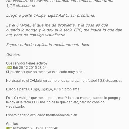
No visualizo el C+Múlti, en cambio los canales, multifutbol
1,2,3,etc,esos si.
Luego a parte C+Liga, Liga2,A,B,C, sin problema.
Es el C+Multi, el que me da problema. Y la cosa es que,
cuando lo pongo y le doy al la tecla EPG, me indica lo que dan
etc, pero no consigo visualizarlo.
Espero haberlo explicado medianamente bien.
Gracias.
Que servidor tienes activo?
#83
Brit
20-12-2015 23:24
Si, puede ser que no me haya explicado muy bien...
No visualizo el C+Múlti, en cambio los canales, multifutbol 1,2,3,etc,esos si.
Luego a parte C+Liga, Liga2,A,B,C, sin problema.
Es el C+Multi, el que me da problema. Y la cosa es que, cuando lo pongo y
le doy al la tecla EPG, me indica lo que dan etc, pero no consigo
visualizarlo.
Espero haberlo explicado medianamente bien.
Gracias.
#82
Kravenbcn
20-12-2015 22:46