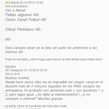
#68
Manel
22-10-2015 15:04
Cito a Kravenbcn:
Cito a Manel:
Faltan algunos HD...
Como Canal Fútbol HD
CAnal Partidazo HD...
etc
Esos canales estan en la lista sin justo los anteriores a los
mismos SD.
Pues no me salía, ¿cómo hago para borrar la lista entera para meter esta?
Saludos
#67
benjamin
21-10-2015 23:53
Cito a Jr16:
Buenas noches:
Desde hace varios días me es imposible ver ningún canal en el
durante más de 5 minutos seguidos en iris 9900, excepto los
extranjeros, he probado con goodcam solo y con goodcam 1 y
2, pero sigue igual. ¿Se debe al mantenimiento?, ¿a mí
conexión a internet? Muchas gracias
yo estoy como tu e probado de todo pero nada