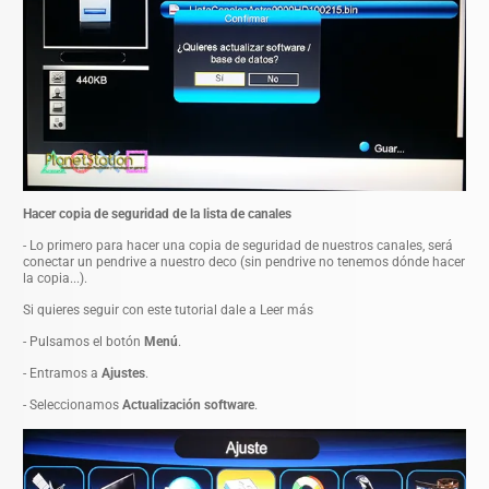
Hacer copia de seguridad de la lista de canales
- Lo primero para hacer una copia de seguridad de nuestros canales, será
conectar un pendrive a nuestro deco (sin pendrive no tenemos dónde hacer
la copia...).
Si quieres seguir con este tutorial dale a Leer más
- Pulsamos el botón
Menú
.
- Entramos a
Ajustes
.
- Seleccionamos
Actualización software
.