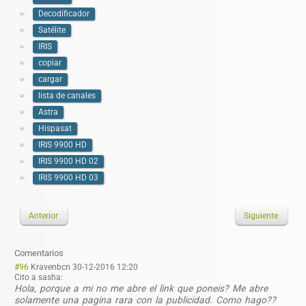
Decodificador
Satélite
IRIS
copiar
cargar
lista de canales
Astra
Hispasat
IRIS 9900 HD
IRIS 9900 HD 02
IRIS 9900 HD 03
Anterior
Siguiente
Comentarios
#96
Kravenbcn
30-12-2016 12:20
Cito a sasha:
Hola, porque a mi no me abre el link que poneis? Me abre
solamente una pagina rara con la publicidad. Como hago??