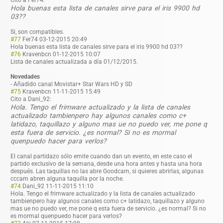
Hola buenas esta lista de canales sirve para el iris 9900 hd
03??
Si, son compatibles.
#77
Fer74
03-12-2015 20:49
Hola buenas esta lista de canales sirve para el iris 9900 hd 03??
#76
Kravenbcn
01-12-2015 10:07
Lista de canales actualizada a día 01/12/2015.
Novedades
- Añadido canal Movistar+ Star Wars HD y SD
#75
Kravenbcn
11-11-2015 15:49
Cito a Dani_92:
Hola. Tengo el frimware actualizado y la lista de canales
actualizado tambienpero hay algunos canales como c+
latidazo, taquillazo y alguno mas ue no puedo ver, me pone q
esta fuera de servicio. ¿es normal? Si no es mormal
quenpuedo hacer para verlos?
El canal partidazo sólo emite cuando dan un evento, en este caso el
partido exclusivo de la semana, desde una hora antes y hasta una hora
después. Las taquillas no las abre Goodcam, si quieres abrirlas, algunas
cccam abren alguna taquilla por la noche.
#74
Dani_92
11-11-2015 11:10
Hola. Tengo el frimware actualizado y la lista de canales actualizado
tambienpero hay algunos canales como c+ latidazo, taquillazo y alguno
mas ue no puedo ver, me pone q esta fuera de servicio. ¿es normal? Si no
es mormal quenpuedo hacer para verlos?