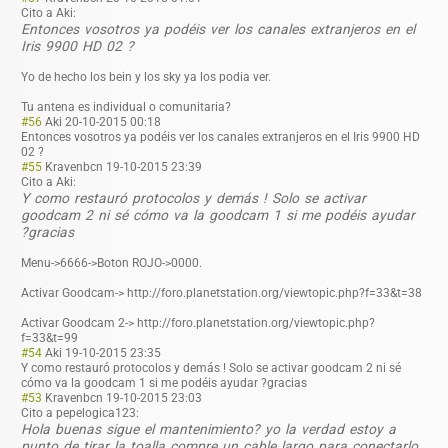
Cito a Aki:
Entonces vosotros ya podéis ver los canales extranjeros en el
Iris 9900 HD 02 ?
Yo de hecho los bein y los sky ya los podia ver.
Tu antena es individual o comunitaria?
#56
Aki
20-10-2015 00:18
Entonces vosotros ya podéis ver los canales extranjeros en el Iris 9900 HD
02 ?
#55
Kravenbcn
19-10-2015 23:39
Cito a Aki:
Y como restauró protocolos y demás ! Solo se activar
goodcam 2 ni sé cómo va la goodcam 1 si me podéis ayudar
?gracias
Menu->6666->Bot
on ROJO->0000.
Activar Goodcam-> http://foro.planetstation.org/viewtopic.php?f=33&t=38
Activar Goodcam 2-> http://foro.planetstation.org/viewtopic.php?
f=33&t=99
#54
Aki
19-10-2015 23:35
Y como restauró protocolos y demás ! Solo se activar goodcam 2 ni sé
cómo va la goodcam 1 si me podéis ayudar ?gracias
#53
Kravenbcn
19-10-2015 23:03
Cito a pepelogica123:
Hola buenas sigue el mantenimiento? yo la verdad estoy a
punto de tirar la toalla compre un cable largo para conectarlo