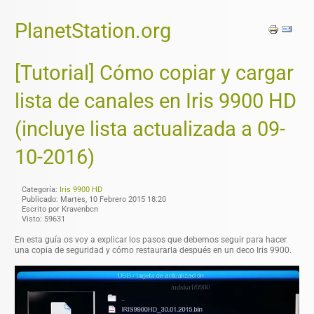
PlanetStation.org
[Tutorial] Cómo copiar y cargar
lista de canales en Iris 9900 HD
(incluye lista actualizada a 09-
10-2016)
Categoría:
Iris 9900 HD
Publicado: Martes, 10 Febrero 2015 18:20
Escrito por Kravenbcn
Visto: 59631
En esta guía os voy a explicar los pasos que debemos seguir para hacer
una copia de seguridad y cómo restaurarla después en un deco Iris 9900.