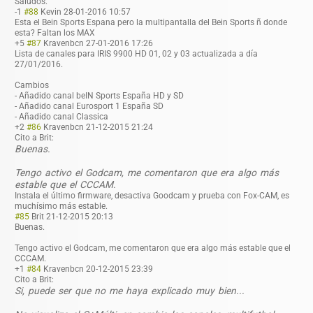
Saludos.
-1
#88
Kevin
28-01-2016 10:57
Esta el Bein Sports Espana pero la multipantalla del Bein Sports ñ donde
esta? Faltan los MAX
+5
#87
Kravenbcn
27-01-2016 17:26
Lista de canales para IRIS 9900 HD 01, 02 y 03 actualizada a día
27/01/2016.
Cambios
- Añadido canal beIN Sports España HD y SD
- Añadido canal Eurosport 1 España SD
- Añadido canal Classica
+2
#86
Kravenbcn
21-12-2015 21:24
Cito a Brit:
Buenas.
Tengo activo el Godcam, me comentaron que era algo más
estable que el CCCAM.
Instala el último firmware, desactiva Goodcam y prueba con Fox-CAM, es
muchísimo más estable.
#85
Brit
21-12-2015 20:13
Buenas.
Tengo activo el Godcam, me comentaron que era algo más estable que el
CCCAM.
+1
#84
Kravenbcn
20-12-2015 23:39
Cito a Brit:
Si, puede ser que no me haya explicado muy bien...