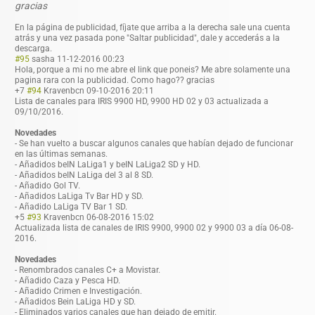
gracias
En la página de publicidad, fíjate que arriba a la derecha sale una cuenta
atrás y una vez pasada pone "Saltar publicidad", dale y accederás a la
descarga.
#95
sasha
11-12-2016 00:23
Hola, porque a mi no me abre el link que poneis? Me abre solamente una
pagina rara con la publicidad. Como hago?? gracias
+7
#94
Kravenbcn
09-10-2016 20:11
Lista de canales para IRIS 9900 HD, 9900 HD 02 y 03 actualizada a
09/10/2016.
Novedades
- Se han vuelto a buscar algunos canales que habían dejado de funcionar
en las últimas semanas.
- Añadidos beIN LaLiga1 y beIN LaLiga2 SD y HD.
- Añadidos beIN LaLiga del 3 al 8 SD.
- Añadido Gol TV.
- Añadidos LaLiga Tv Bar HD y SD.
- Añadido LaLiga TV Bar 1 SD.
+5
#93
Kravenbcn
06-08-2016 15:02
Actualizada lista de canales de IRIS 9900, 9900 02 y 9900 03 a día 06-08-
2016.
Novedades
- Renombrados canales C+ a Movistar.
- Añadido Caza y Pesca HD.
- Añadido Crimen e Investigación.
- Añadidos Bein LaLiga HD y SD.
- Eliminados varios canales que han dejado de emitir.