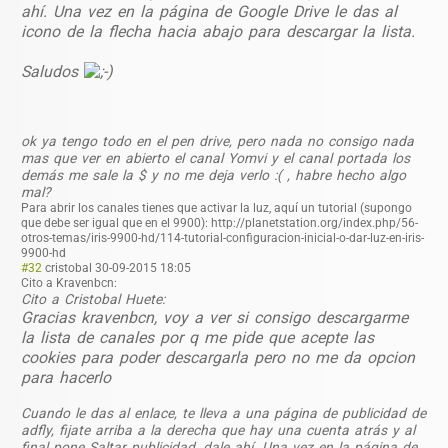
ahí. Una vez en la página de Google Drive le das al
icono de la flecha hacia abajo para descargar la lista.
Saludos
ok ya tengo todo en el pen drive, pero nada no consigo nada
mas que ver en abierto el canal Yomvi y el canal portada los
demás me sale la $ y no me deja verlo :( , habre hecho algo
mal?
Para abrir los canales tienes que activar la luz, aquí un tutorial (supongo
que debe ser igual que en el 9900): http://planetstation.org/index.php/56-
otros-temas/iris-9900-hd/114-tutorial-configuracion-inicial-o-dar-luz-en-iris-
9900-hd
#32
cristobal
30-09-2015 18:05
Cito a Kravenbcn:
Cito a Cristobal Huete:
Gracias kravenbcn, voy a ver si consigo descargarme
la lista de canales por q me pide que acepte las
cookies para poder descargarla pero no me da opcion
para hacerlo
Cuando le das al enlace, te lleva a una página de publicidad de
adfly, fijate arriba a la derecha que hay una cuenta atrás y al
final pone Saltar publicidad, dale ahí. Una vez en la página de