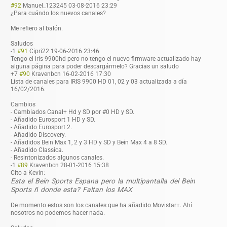
#92
Manuel_123245
03-08-2016 23:29
¿Para cuándo los nuevos canales?
Me refiero al balón.
Saludos
-1
#91
Cipri22
19-06-2016 23:46
Tengo el iris 9900hd pero no tengo el nuevo firmware actualizado hay
alguna página para poder descargármelo? Gracias un saludo
+7
#90
Kravenbcn
16-02-2016 17:30
Lista de canales para IRIS 9900 HD 01, 02 y 03 actualizada a día
16/02/2016.
Cambios
- Cambiados Canal+ Hd y SD por #0 HD y SD.
- Añadido Eurosport 1 HD y SD.
- Añadido Eurosport 2.
- Añadido Discovery.
- Añadidos Bein Max 1, 2 y 3 HD y SD y Bein Max 4 a 8 SD.
- Añadido Classica.
- Resintonizados algunos canales.
-1
#89
Kravenbcn
28-01-2016 15:38
Cito a Kevin:
Esta el Bein Sports Espana pero la multipantalla del Bein
Sports ñ donde esta? Faltan los MAX
De momento estos son los canales que ha añadido Movistar+. Ahí
nosotros no podemos hacer nada.