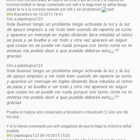
monton bolber lo tengo conectado por wifi y le llega bien la señal tengo
alado la tv y la consola tanbien por wifi y sin problemas
#44
Kravenbcn
06-10-2015 18:41
Cito a pepelogica123:
hola buenas tengo un problema tengo activada la luz y la luz
de apoyo empiezo a ver todo bien cuando de repente se corta
y aparece un mensaje en ingles diciendo llave inbalida al ratico
se pasa y se buelbe a ver todo y otra vez aparece en segun
que cosas no se puede ver nada porque con tanto corte no te
enteras me podeis decir a que puedde deberse esto¿¿??
gracias
Cito a pepelogica123:
hola buenas tengo un problema tengo activada la luz y la luz
de apoyo empiezo a ver todo bien cuando de repente se corta
y aparece un mensaje en ingles diciendo llave inbalida al ratico
se pasa y se buelbe a ver todo y otra vez aparece en segun
que cosas no se puede ver nada porque con tanto corte no te
enteras me podeis decir a que puedde deberse esto¿¿??
gracias
Prueba si mejora sólo conectado a Goodcam o Goodcam 2, sólo uno de
los dos.
Y si lo tienes conectado por wifi asegúrate de que le llega la máxima señal
posible.
#43
pepelogica123
06-10-2015 15:03