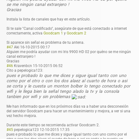
se me ningún canal extranjero !
Gracias
Instala la lista de canales que hay en este artículo.
Si te sale "Canal codificado", asegúrate de que está conectado a internet
correctamente, activa
Goodcam 1
y
Goodcam 2
Si aparece sin señal es problema de tu antena.
#47
Aki
16-10-2015 00:17
Alguien me podría ayudar con mi Iris 9900 HD 02 por quéno se me ningún
canal extranjero !
Gracias
#46
Kravenbcn
15-10-2015 06:52
Cito a pepelogica123:
pues e probado lo que me dices y sigue igual tanto con uno
como por el otro o con los dos alaez al cuarto de hora o asi
se corta y le cuesta un monton bolber lo tengo conectado por
wifi y le llega bien la señal tengo alado la tv y la consola
tanbien por wifi y sin problemas
Me han informado que en los próximos días va a haber una desconexión
del servidor Goodcam para hacer un mantenimiento y mejora, a ver si una
vez hecho mejora.
Durante este tiempo se recomienda activar Goodcam 2.
#45
pepelogica123
12-10-2015 17:35
pues e probado lo que me dices y sigue igual tanto con uno como por el
otro o con los dos alaez al cuarto de hora o asi se corta y le cuesta un