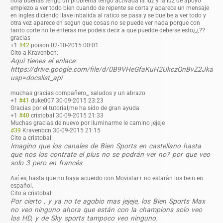
hola buenas tengo un problema tengo activada la luz y la luz de apoyo
empiezo a ver todo bien cuando de repente se corta y aparece un mensaje
en ingles diciendo llave inbalida al ratico se pasa y se buelbe a ver todo y
otra vez aparece en segun que cosas no se puede ver nada porque con
tanto corte no te enteras me podeis decir a que puedde deberse esto¿¿??
gracias
+1
#42
poison
02-10-2015 00:01
Cito a Kravenbcn:
Aqui tienes el enlace:
https://drive.google.com/file/d/0B9VHeGfaKuH2UkczQnBvZ2Jka1U
usp=docslist_api
muchas gracias compañero,,, saludos y un abrazo
+1
#41
duke007
30-09-2015 23:23
Gracias por el tutorial,me ha sido de gran ayuda
+1
#40
cristobal
30-09-2015 21:33
Muchas gracias de nuevo por iluminarme le camino jejeje
#39
Kravenbcn
30-09-2015 21:15
Cito a cristobal:
Imagino que los canales de Bien Sports en castellano hasta
que nos los contrate el plus no se podrán ver no? por que veo
solo 3 pero en francés
Así es, hasta que no haya acuerdo con Movistar+ no estarán los bein en
español.
Cito a cristobal:
Por cierto , y ya no te agobio mas jejeje, los Bien Sports Max
no veo ninguno ahora que están con la champions solo veo
los HD, y de Sky sports tampoco veo ninguno.