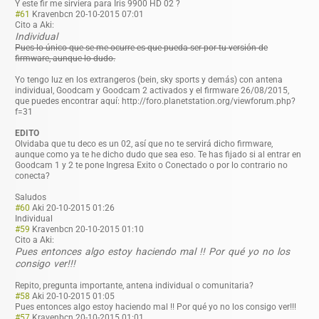
Y este fir me sirviera para Iris 9900 HD 02 ?
#61
Kravenbcn
20-10-2015 07:01
Cito a Aki:
Individual
Pues lo único que se me ocurre es que pueda ser por tu versión de
firmware, aunque lo dudo.
Yo tengo luz en los extrangeros (bein, sky sports y demás) con antena
individual, Goodcam y Goodcam 2 activados y el firmware 26/08/2015,
que puedes encontrar aquí: http://foro.planetstation.org/viewforum.php?
f=31
EDITO
Olvidaba que tu deco es un 02, así que no te servirá dicho firmware,
aunque como ya te he dicho dudo que sea eso. Te has fijado si al entrar en
Goodcam 1 y 2 te pone Ingresa Exito o Conectado o por lo contrario no
conecta?
Saludos
#60
Aki
20-10-2015 01:26
Individual
#59
Kravenbcn
20-10-2015 01:10
Cito a Aki:
Pues entonces algo estoy haciendo mal !! Por qué yo no los
consigo ver!!!
Repito, pregunta importante, antena individual o comunitaria?
#58
Aki
20-10-2015 01:05
Pues entonces algo estoy haciendo mal !! Por qué yo no los consigo ver!!!
#57
Kravenbcn
20-10-2015 01:01