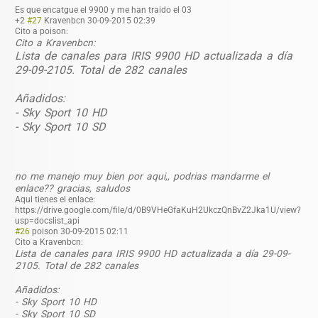
Es que encatgue el 9900 y me han traido el 03
+2
#27
Kravenbcn
30-09-2015 02:39
Cito a poison:
Cito a Kravenbcn:
Lista de canales para IRIS 9900 HD actualizada a día
29-09-2105. Total de 282 canales
Añadidos:
- Sky Sport 10 HD
- Sky Sport 10 SD
no me manejo muy bien por aqui,, podrias mandarme el
enlace?? gracias, saludos
Aqui tienes el enlace:
https://drive.google.com/file/d/0B9VHeGfaKuH2UkczQnBvZ2Jka1U/view?
usp=docslist_api
#26
poison
30-09-2015 02:11
Cito a Kravenbcn:
Lista de canales para IRIS 9900 HD actualizada a día 29-09-
2105. Total de 282 canales
Añadidos:
- Sky Sport 10 HD
- Sky Sport 10 SD