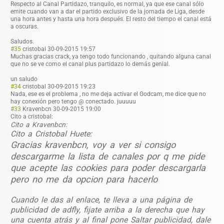
Respecto al Canal Partidazo, tranquilo, es normal, ya que ese canal sólo
emite cuando van a dar el partido exclusivo de la jornada de Liga, desde
una hora antes y hasta una hora después. El resto del tiempo el canal está
a oscuras.
Saludos.
#35
cristobal
30-09-2015 19:57
Muchas gracias crack, ya tengo todo funcionando , quitando alguna canal
que no se ve como el canal plus partidazo lo demás genial.
un saludo
#34
cristobal
30-09-2015 19:23
Nada, ese es el problema , no me deja activar el Godcam, me dice que no
hay conexión pero tengo @ conectado. juuuuu
#33
Kravenbcn
30-09-2015 19:00
Cito a cristobal:
Cito a Kravenbcn:
Cito a Cristobal Huete:
Gracias kravenbcn, voy a ver si consigo
descargarme la lista de canales por q me pide
que acepte las cookies para poder descargarla
pero no me da opcion para hacerlo
Cuando le das al enlace, te lleva a una página de
publicidad de adfly, fijate arriba a la derecha que hay
una cuenta atrás y al final pone Saltar publicidad, dale