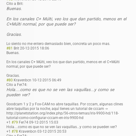
Cito a Brit:
Buenas.
En los canales C+ Múlti, veo los que dan partido, menos en el
C+Múlti normal, por que puede ser?
Gracias.
Lo siento no me entero demasiado bien, concreta un poco mas.
#81
Brit
20-12-2015 18:06
Buenas.
En los canales C+ Múlti, veo los que dan partido, menos en el C+Múlti
normal, por que puede ser?
Gracias.
#80
Kravenbcn
10-12-2015 06:49
Cito a Fer74:
Hola....como es que no se ven las vaquillas...y como se
pueden ver?
Goodcam 1 y 2 y Fox-CAM no abre taquillas. Por cccam, algunas clines
abre taquillas por la noche, aquí tienes un tutorial de cccam ->
http://planetstation.org/index.php/56-otros-temas/iris-9900-hd/118-
tutorial-como-configurar-cccam-en-iris-9900-hd
+1
#79
Fer74
09-12-2015 15:03
Hola....como es que no se ven las vaquillas...y como se pueden ver?
+1
#78
Kravenbcn
03-12-2015 20:53
Cito a Fer74: