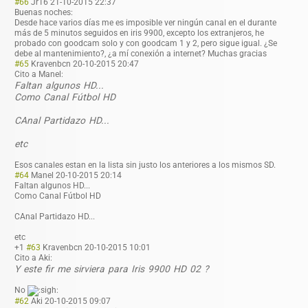
#66
Jr16
21-10-2015 22:37
Buenas noches:
Desde hace varios días me es imposible ver ningún canal en el durante
más de 5 minutos seguidos en iris 9900, excepto los extranjeros, he
probado con goodcam solo y con goodcam 1 y 2, pero sigue igual. ¿Se
debe al mantenimiento?, ¿a mí conexión a internet? Muchas gracias
#65
Kravenbcn
20-10-2015 20:47
Cito a Manel:
Faltan algunos HD...
Como Canal Fútbol HD
CAnal Partidazo HD...
etc
Esos canales estan en la lista sin justo los anteriores a los mismos SD.
#64
Manel
20-10-2015 20:14
Faltan algunos HD...
Como Canal Fútbol HD
CAnal Partidazo HD...
etc
+1
#63
Kravenbcn
20-10-2015 10:01
Cito a Aki:
Y este fir me sirviera para Iris 9900 HD 02 ?
No
#62
Aki
20-10-2015 09:07