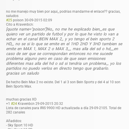
no me manejo muy bien por aqui,, podrias mandarme el enlace?? gracias,
saludos
#25
poison
30-09-2015 02:09
Cito a Kravenbcn:
[quote name="poison"]No,, no me he explicado bien,,,es que
quiero ver un partido de futbol y por lo que he visto lo van a
echar en el canal BEIN MAX 2,, y yo tengo el bein sports 2
HD,,, no se si lo que se emite en el 1HD 2HD Y 3HD tambien se
emite en MAX 1, MAX 2 o MAX 3,,,, mas alla del sd o hd,,,,en
caso de ser que se correspondan entonces no me sucede
problema alguno pero en caso de que sean emisiones
diferentes mas alla del hd o sd si tendria un problema,,, yo los
partidos no puedo verlos en directo tengo que grabarlo.
gracias un saludo
De hecho Bein Max 2 no existe. Del 1 al 3 son Bein Sports y del 4 al 10 son
Bein Sports Max.
muchas gracias XD
+1
#24
Kravenbcn
29-09-2015 20:32
Lista de canales para IRIS 9900 HD actualizada a día 29-09-2105. Total de
282 canales
Añadidos:
- Sky Sport 10 HD