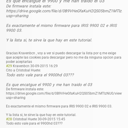
Es que encatgue el 9900 y me han traido el 03
De firmware instala este:
https://drive.google.com/file/d/0B9VHeGfaKuH2QS05bmZ1MTlzNU
usp=sharing
Es exactamente el mismo firmware para IRIS 9900 02 e IRIS
9900 03.
Y la lista si, te sirve la que hay en este tutorial.
Gracias Kravenbcn , voy a ver si puedo descargar la lista por q me exige
que acepte las cookies para descargar pero no me da ninguna opcion para
poder aceptarlas
#29
Kravenbcn
30-09-2015 16:29
Cito a Cristobal Huete:
Todo esto vale para el 9900hd 03???
Es que encatgue el 9900 y me han traido el 03
De firmware instala este:
https://drive.google.com/file/d/0B9VHeGfaKuH2QS05bmZ1MTlzNU0/view?
usp=sharing
Es exactamente el mismo firmware para IRIS 9900 02 e IRIS 9900 03.
Y la lista si, te sirve la que hay en este tutorial.
#28
Cristobal Huete
30-09-2015 15:45
Todo esto vale para el 9900hd 03???