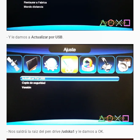
- Y le damos a
Actualizar por USB
.
- Nos saldrá la raiz del pen drive
/udska1
y le damos a OK.