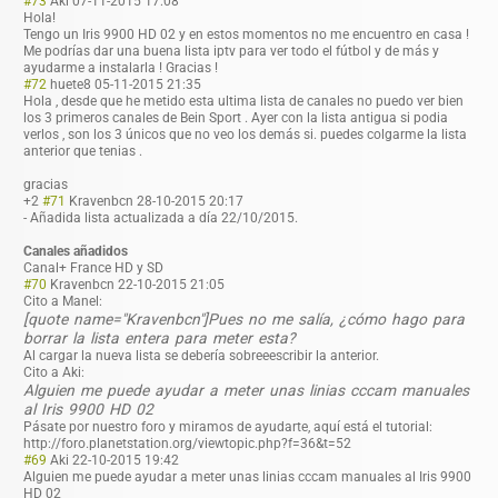
#73
Aki
07-11-2015 17:08
Hola!
Tengo un Iris 9900 HD 02 y en estos momentos no me encuentro en casa !
Me podrías dar una buena lista iptv para ver todo el fútbol y de más y
ayudarme a instalarla ! Gracias !
#72
huete8
05-11-2015 21:35
Hola , desde que he metido esta ultima lista de canales no puedo ver bien
los 3 primeros canales de Bein Sport . Ayer con la lista antigua si podia
verlos , son los 3 únicos que no veo los demás si. puedes colgarme la lista
anterior que tenias .
gracias
+2
#71
Kravenbcn
28-10-2015 20:17
- Añadida lista actualizada a día 22/10/2015.
Canales añadidos
Canal+ France HD y SD
#70
Kravenbcn
22-10-2015 21:05
Cito a Manel:
[quote name="Kravenbcn"]Pues no me salía, ¿cómo hago para
borrar la lista entera para meter esta?
Al cargar la nueva lista se debería sobreeescribir la anterior.
Cito a Aki:
Alguien me puede ayudar a meter unas linias cccam manuales
al Iris 9900 HD 02
Pásate por nuestro foro y miramos de ayudarte, aquí está el tutorial:
http://foro.planetstation.org/viewtopic.php?f=36&t=52
#69
Aki
22-10-2015 19:42
Alguien me puede ayudar a meter unas linias cccam manuales al Iris 9900
HD 02