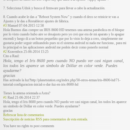
7. Selecciona Udisk y busca el firmware para llevar a cabo la actualización.
8. Cuando acabe le das a "Reboot System Now" y cuando el deco se reinicie te vas a
Ajustes y le das a Restablecer ajustes de fábrica.
#3
Manuel
07-04-2015 12:58
Hola Buenos días compre un IRIS 8600 HD tenemos una antena parabolica en el bloque
por lo visto cuando hubo aire se desajusto pero yo crei que era de mi aparato y lo apague
encendi y luego di a un boton pequeñito que por lo visto lo deja a cero, simplemente me
gustaria poder seguir utilizandolo pues ni el sistema android ni nada me funciona , para mi
lo principal es las aplicaciones android me podeis decir como ponerlo normal
#2
Kravenbcn
25-06-2014 15:25
Cito a Raul:
Hola, tengo el Iris 8600 pero cuando NO puedo ver casi nigun canal,
los todos les aparece un simbolo de Dóllar en color verde. Puedes
ayudarme?
gracias
Has activado la luz?http://planetstation.org/index.php/50-otros-temas/iris-8600-hd/71-
tutorial-configuracion-inicial-o-dar-luz-en-iris-8600-hd
Tienes la antena orientada a Astra?
#1
Raul
21-06-2014 22:37
Hola, tengo el Iris 8600 pero cuando NO puedo ver casi nigun canal, los todos les aparece
un simbolo de Dóllar en color verde. Puedes ayudarme?
gracias
Refrescar lista de comentarios
Suscripción de noticias RSS para comentarios de esta entrada.
You have no rights to post comments