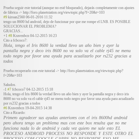
Prueba seguir este tutorial (aunque no esté bloqueado), dejarás completamente con ajustes
de fábrica -> http://foro.planetstation.org/viewtopic.php?f=20&t=103
#9
kiroan2560
06-01-2016 11:32
tengo un 8600 hd android, dejo de funcionar por que me rompe el LNB. ES POSIBLE
SOLUCIONAR EL PROBLEMA?
GRACIAS...
+1
#8
Kravenbcn
04-12-2015 16:23
Cito a fcbcoco7:
Hola, tengo el Iris 8600 la verdad llevo un año bien y ayer la
pantalla negra y deco iris 8600 no va solo va el cable rj45 ne menu
todo negro por favor una ayuda para acualizarlo por rs232 gracias a
todos
Prueba recuperarlo con este tutorial -> http://foro.planetstation.org/viewtopic.php?
f=20&t=103
Saludos.
-1
#7
fcbcoco7
04-12-2015 15:18
Hola, tengo el Iris 8600 la verdad llevo un año bien y ayer la pantalla negra y deco iris
8600 no va solo va el cable rj45 ne menu todo negro por favor una ayuda para acualizarlo
por rs232 gracias a todos
#6
Kravenbcn
19-04-2015 14:38
Cito a Ricardo:
Primero agradecer sus ayudas anteriores con el iris 8600hd android
pero ahora tengo un problema mas con este box resulta que no me
funciona nada lo de android y cada vez quiero me sale esto EL
PROCESO ANDROID PROCESS NO RESPONDE Y ESTE OTRO EL
PROCESO COM.GOOGLE GAPPS NO RESPONDE ESO ME