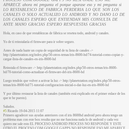
APARECE ahora mi pregunta el porque aparase eso y mi pregunta si
LO RESTABLESCO DE FABRICA PERDERIA LO QUE SON LOS
CANALES O SOLO ACTUALIZO LO ANDROID Y NO DANO LO DE
LOS CANALES ESPERO QUE ENTIENDAN MIS CONSULTA DE
ANTE MANO GRACIAS ESPERO RESPUESTAS GRACIAS
Hola, en caso de que restablezcas de fábrica se resetea todo, android y canales.
Yo de tí reinstalaría el firmware para ir sobre seguro.
Antes de nada hazte un copia de seguridad de tu lista de canales ->
http://planetstation.org/index.php/50-otros-temas/iris-8600-hd/74-tutorial-como-copiar-y-
cargar-lista-de-canales-en-iris-8600-hd
Reinstala el firmware -> http://planetstation.org/index.php/50-otros-temas/iris-8600-
hd/70-tutorial-como-actualizar-el-firmware-del-iris-8600-hd
Luego tendrás que volver a activar la luz -> http://planetstation.org/index.php/50-otros-
temas/iris-8600-hd/71-tutorial-configuracion-inicial-o-dar-luz-en-iris-8600-hd
Y por último restaurar la lista de canales (también está explicado en el primer enlace de los
que te he puesto).
Saludos.
#5
Ricardo
19-04-2015 11:07
Primero agradecer sus ayudas anteriores con el iris 8600hd android pero ahora tengo un
problema mas con este box resulta que no me funciona nada lo de android y cada vez
quiero me sale esto EL PROCESO ANDROID PROCESS NO RESPONDE Y ESTE
OTRO EL PROCESO COM.GOOGLE GAPPS NO RESPONDE ESO ME APARECE