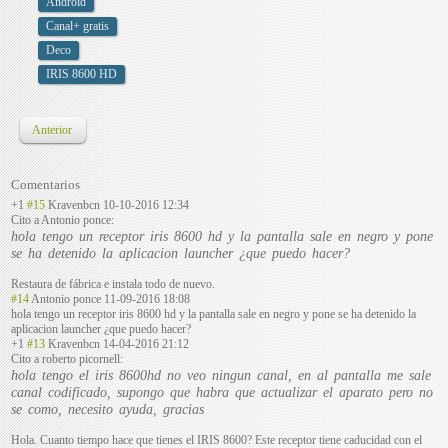
Android
Canal+ gratis
Deco
IRIS 8600 HD
Anterior
Comentarios
+1
#15
Kravenbcn
10-10-2016 12:34
Cito a Antonio ponce:
hola tengo un receptor iris 8600 hd y la pantalla sale en negro y pone
se ha detenido la aplicacion launcher ¿que puedo hacer?
Restaura de fábrica e instala todo de nuevo.
#14
Antonio ponce
11-09-2016 18:08
hola tengo un receptor iris 8600 hd y la pantalla sale en negro y pone se ha detenido la
aplicacion launcher ¿que puedo hacer?
+1
#13
Kravenbcn
14-04-2016 21:12
Cito a roberto picornell:
hola tengo el iris 8600hd no veo ningun canal, en al pantalla me sale
canal codificado, supongo que habra que actualizar el aparato pero no
se como, necesito ayuda, gracias
Hola. Cuanto tiempo hace que tienes el IRIS 8600? Este receptor tiene caducidad con el