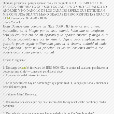
ahora mi pregunta el porque aparase eso y mi pregunta si LO RESTABLESCO DE
FABRICA PERDERIA LO QUE SON LOS CANALES O SOLO ACTUALIZO LO
ANDROID Y NO DANO LO DE LOS CANALES ESPERO QUE ENTIENDAN
MIS CONSULTA DE ANTE MANO GRACIAS ESPERO RESPUESTAS GRACIAS
+1
#4
Kravenbcn
09-04-2015 18:26
Cito a Manuel:
Hola Buenos días compre un IRIS 8600 HD tenemos una antena
parabolica en el bloque por lo visto cuando hubo aire se desajusto
pero yo crei que era de mi aparato y lo apague encendi y luego di a
un boton pequeñito que por lo visto lo deja a cero, simplemente me
gustaria poder seguir utilizandolo pues ni el sistema android ni nada
me funciona , para mi lo principal es las aplicaciones android me
podeis decir como ponerlo normal
Prueba lo siguiente:
1. Descarga de
aquí
el firmware del IRIS 8600 HD, lo copias tal cual a un pendrive (sin
descomprimir el zip) y conecta el pendrive al deco.
2. Apaga el deco del interruptor trasero.
3. En la parte trasera hay un botón negro que pone BOOT, lo dejas pulsado y enciende el
deco del interruptor.
4. Saldrá el Menú Recovery.
5. Realiza los tres wipes que hay en el menú (data factoy reset, cache partition y media
partition).
6. Después de hacer los tres wipes hay que darle a la opción "Apply update".