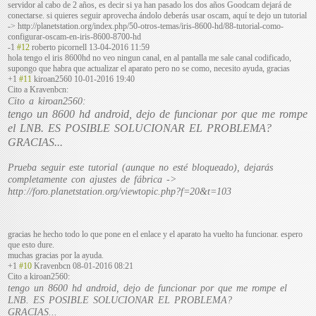
servidor al cabo de 2 años, es decir si ya han pasado los dos años Goodcam dejará de
conectarse. si quieres seguir aprovecha ándolo deberás usar oscam, aquí te dejo un tutorial
-> http://planetstation.org/index.php/50-otros-temas/iris-8600-hd/88-tutorial-como-
configurar-oscam-en-iris-8600-8700-hd
-1
#12
roberto picornell
13-04-2016 11:59
hola tengo el iris 8600hd no veo ningun canal, en al pantalla me sale canal codificado,
supongo que habra que actualizar el aparato pero no se como, necesito ayuda, gracias
+1
#11
kiroan2560
10-01-2016 19:40
Cito a Kravenbcn:
Cito a kiroan2560:
tengo un 8600 hd android, dejo de funcionar por que me rompe
el LNB. ES POSIBLE SOLUCIONAR EL PROBLEMA?
GRACIAS...
Prueba seguir este tutorial (aunque no esté bloqueado), dejarás
completamente con ajustes de fábrica ->
http://foro.planetstation.org/viewtopic.php?f=20&t=103
gracias he hecho todo lo que pone en el enlace y el aparato ha vuelto ha funcionar. espero
que esto dure.
muchas gracias por la ayuda.
+1
#10
Kravenbcn
08-01-2016 08:21
Cito a kiroan2560:
tengo un 8600 hd android, dejo de funcionar por que me rompe el
LNB. ES POSIBLE SOLUCIONAR EL PROBLEMA?
GRACIAS...