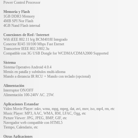
Power Control Processor
Memoria y Flash
1GB DDR3 Memory
4MB SPI Nor Flash
4GB Nand Flash internal
Conexiones de Red / Internet
Wifi iEEE 802.11 b/g BCM4018I Integrado
Conector RJ45 10/100 Mbps Fast Eternet
Transceiver IEEE 802.3/802.3u
Compatible con 3G USB Dongle for WCDMA/CDMA2000 Supported
Sistema
Sistema Operativo Android 4.0.4
Menús en patalla y subtítulos multi-idioma
Mando a distancia IR RCU + Mando con teclado (opcional)
Alimentación
Interruptor ON/OFF
Alimentación 100-240V AC. 25W.
Aplicaciones Estandar
Video Movie Player: mkv, wmu, mpg, mpeg, dat, avi, mov, iso, mp4, rm, etc
Music Player: MP3, AAC, WMA, RM, LFAC, Ogg, etc
Picture Viewer: JPG, JPEG, BMP, GIF, etc
Navegador web compatible con HTML5
Tiempo, Calendario, etc
Otras Aplicaciones