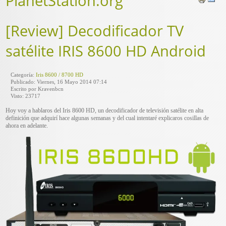
PlanetStation.org
[Review] Decodificador TV
satélite IRIS 8600 HD Android
Categoría:
Iris 8600 / 8700 HD
Publicado: Viernes, 16 Mayo 2014 07:14
Escrito por Kravenbcn
Visto: 23717
Hoy voy a hablaros del Iris 8600 HD, un decodificador de televisión satélite en alta
definición que adquirí hace algunas semanas y del cual intentaré explicaros cosillas de
ahora en adelante.