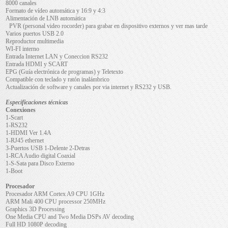
8000 canales
Formato de vídeo automática y 16:9 y 4:3
Alimentación de LNB automática
PVR (personal video rocorder) para grabar en dispositivo externos y ver mas tarde
Varios puertos USB 2.0
Reproductor multimedia
WI-FI interno
Entrada Internet LAN y Coneccion RS232
Entrada HDMI y SCART
EPG (Guía electrónica de programas) y Teletexto
Compatible con teclado y ratón inalámbrico
Actualización de software y canales por via internet y RS232 y USB.
Especificaciones técnicas
Conexiones
1-Scart
1-RS232
1-HDMI Ver 1.4A
1-RJ45 ethernet
3-Puertos USB 1-Delente 2-Detras
1-RCA Audio digital Coaxial
1-S-Sata para Disco Externo
1-Boot
Procesador
Procesador ARM Cortex A9 CPU 1GHz
ARM Mali 400 CPU processor 250MHz
Graphics 3D Processing
One Media CPU and Two Media DSPs AV decoding
Full HD 1080P decoding