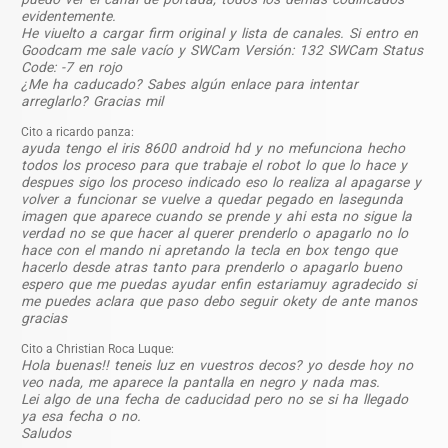
evidentemente.
He viuelto a cargar firm original y lista de canales. Si entro en
Goodcam me sale vacío y SWCam Versión: 132 SWCam Status
Code: -7 en rojo
¿Me ha caducado? Sabes algún enlace para intentar
arreglarlo? Gracias mil
Cito a ricardo panza:
ayuda tengo el iris 8600 android hd y no mefunciona hecho
todos los proceso para que trabaje el robot lo que lo hace y
despues sigo los proceso indicado eso lo realiza al apagarse y
volver a funcionar se vuelve a quedar pegado en lasegunda
imagen que aparece cuando se prende y ahi esta no sigue la
verdad no se que hacer al querer prenderlo o apagarlo no lo
hace con el mando ni apretando la tecla en box tengo que
hacerlo desde atras tanto para prenderlo o apagarlo bueno
espero que me puedas ayudar enfin estariamuy agradecido si
me puedes aclara que paso debo seguir okety de ante manos
gracias
Cito a Christian Roca Luque:
Hola buenas!! teneis luz en vuestros decos? yo desde hoy no
veo nada, me aparece la pantalla en negro y nada mas.
Lei algo de una fecha de caducidad pero no se si ha llegado
ya esa fecha o no.
Saludos