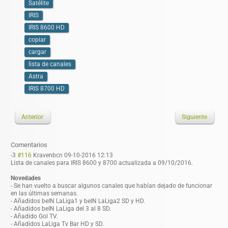
Satélite
IRIS
IRIS 8600 HD
copiar
cargar
lista de canales
Astra
IRIS 8700 HD
Anterior
Siguiente
Comentarios
-3
#116
Kravenbcn
09-10-2016 12:13
Lista de canales para IRIS 8600 y 8700 actualizada a 09/10/2016.
Novedades
- Se han vuelto a buscar algunos canales que habían dejado de funcionar
en las últimas semanas.
- Añadidos beIN LaLiga1 y beIN LaLiga2 SD y HD.
- Añadidos beIN LaLiga del 3 al 8 SD.
- Añadido Gol TV.
- Añadidos LaLiga Tv Bar HD y SD.