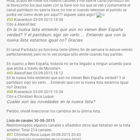
Hola, acabo de meter los nuevos canales y me sale el canal partidazo sin
la llave,como los que salen con la llave son los que se ven y justamente el
canal partidazo no sale la llave, no nse si cuando televisen el partido se
podra ver como dicen por aqui!?? alguien sabe algo?
#50
Kravenbcn
03-09-2015 18:58
Cito a AlexisFdez:
En la nueva lista entiendo que aún no vienen Bein España
verdad? Y el partidazo sigo sin verlo ... Entiendo que con la
nueva lista estamos igual no? Gracias
El canal Partidazo ya funciona (este último fin de semana lo estuve viendo
perfectamente), pero no lo ves porque sólo emite cuando hay partido.
En cuanto a Bein España, todavía no se ha llegado a ningun acuerdo para
que emita a través de Movistar+.
#49
AlexisFdez
03-09-2015 18:12
En la nueva lista entiendo que aún no vienen Bein España verdad? Y el
partidazo sigo sin verlo ... Entiendo que con la nueva lista estamos igual
no? Gracias
#48
Kravenbcn
03-09-2015 10:34
Cito a Christian Roca Luque:
Cuales son las novedades en la nueva lista?
Perdón, olvidé mencionar los cambios de la última lista.
Lista de canales 30-08-2015
Resintonizados algunos canales y añadidos otros que faltaban en la lista
anterior. Total 214 canales.
#47
Christian Roca Luque
30-08-2015 20:43
Cuales son las novedades en la nueva lista?