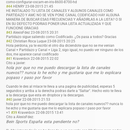
como-configurar-oscam-en-iris-8600-8700-hd
#44
HENRY
23-08-2015 21:45
HE INSTALADO TU LISTA DE CANALES Y ALGUNOS CANALES COMO
PARTIDAZO Y AMC NO SE VEN PONE CANAL CODIFICADO HAY ALGUNA
MANERA DE BUSCAR ESAS FRECUENCIAS Y AÑADIRLAS A LA LISTA? O SI
EN SU DEFECTO PODRIAS PONER UNA LISTA ACTUALIZADA Y QUE
FUNCIONE GRACIAS
#43
AlexisFdez
23-08-2015 20:31
Partidazo sigue saliendo como Codificado. ¿Os pasa a todos? Gracias
#42
Christian Roca Luque
23-08-2015 20:25
Hola perdona, ya te escribi el otro dia diciendote que no se me venian
Canal + Partidazo y Canal + Liga 2, sigo igual, no puedo ver ninguno de los
dos, me aparece canal codificado
#41
Kravenbcn
22-08-2015 22:02
Cito a javier:
hola por que no me puedo descargar la lista de canales
nuevos?? nunca lo he echo y me gustaria que me lo explicara
popaso r paso por favor
Cuando le des al rnlace te lleva a una pagina de publicidad, esperas 5
segundos y arriba a la derecha podras darle a "Saltar". Hecho esto te lleva
a la descarga que esta en dropbox y la descargas.
#40
javier
22-08-2015 21:53
hola por que no me puedo descargar la lista de canales nuevos?? nunca lo
he echo y me gustaria que me lo explicara popaso r paso por favor
+1
#39
Kravenbcn
22-08-2015 13:41
Cito a AlexisFdez:
Bein Sports España esta pendiente no?