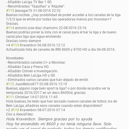
- Añadido LaLiga TV Bar 1 SD.
- Renombradas "Taquillas" a "Alquiler".
#115
jesusgar76
31-08-2016 22:52
Buenas noches. ¿hay posibilidad de poder acceder a los canales de la liga
1/2/3 que se emite por todas las operadoras menos por movistar+?
Gracias.
#114
antonio jose diaz chamorro
22-08-2016 23:16
Buenas podrías poner la lista con el canal para el bar la liga y de nuevo
canal plus liga que sigue emitiendo.
Gracias como siempre
+4
#113
Kravenbcn
06-08-2016 12:12
Actualizada lista de canales de IRIS 8600 y 8700 HD a día 06-08-2016.
Novedades
- Renombrados canales C+ a Movistar.
- Añadido Caza y Pesca HD.
- Añadido Crimen e Investigación.
- Añadidos Bein LaLiga HD y SD.
- Eliminados varios canales que han dejado de emitir.
#112
JuanBetico877
02-08-2016 15:19
Buenas, alguno coge bein sport la liga? o por donde se podra ver la
temporada 2016/2017 en un deco 8600hd, gracias
#111
Christian
14-07-2016 11:45
Hola buenas, he leido que han lanzado nuevos canales de futbol, los de
Bein LaLiga, añadiras esos canales cuando esten disponibles?
+2
#110
Kravenbcn
08-07-2016 07:14
Cito a AlexisFdez:
Hola Kravenbcn. Siempre gracias por tu ayuda
Hoy he encendido mi 8600 y no tenía ninguna llave. Solo
puedo ver el canal de portada, todos los demás codificados