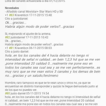
Lista de canales actualizada a día 01/12/2015.
Novedades
- Añadido canal Movistar+ Star Wars HD y SD
+1
#83
Kravenbcn
17-11-2015 15:48
Cito a justodaniel:
Ok....gracias...
Habría algún modo de poder verlos?...gracias
Si, mejorando el ajuste de la antena.
#82
justodaniel
17-11-2015 10:42
Ok....gracias...
Habría algún modo de poder verlos?...graci
as
+1
#81
Kravenbcn
06-11-2015 08:03
Cito a justo daniel:
hola..en los los canales del 4 hacia delante no tengo ni
intensidad de señal ni calidad...en bein 1,2,3 hd que se me ven
,pone intensidad 20 calidad 0...realmente me pone eso en
todos los canales sea cual sea y se me ven perfectamente...es
muy raro que se me vean estos 3 canales y los demas de bein
no....gracias y un saludo,fenómeno
Hombre, raro tampoco es que se te vean unos y otros no, ya que se
encuentran en distinto transponder y quizás te llegue demasiado justo al
de los que no puedes ver.
#80
justo daniel
05-11-2015 19:54
hola..en los los canales del 4 hacia delante no tengo ni intensidad de señal
ni calidad...en bein 1,2,3 hd que se me ven ,pone intensidad 20 calidad
0...realmente me pone eso en todos los canales sea cual sea y se me ven