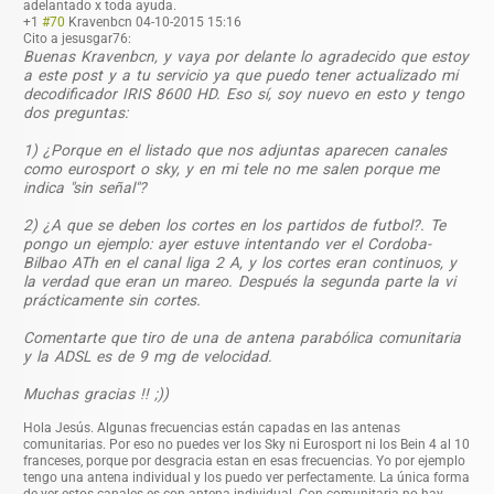
adelantado x toda ayuda.
+1
#70
Kravenbcn
04-10-2015 15:16
Cito a jesusgar76:
Buenas Kravenbcn, y vaya por delante lo agradecido que estoy
a este post y a tu servicio ya que puedo tener actualizado mi
decodificador IRIS 8600 HD. Eso sí, soy nuevo en esto y tengo
dos preguntas:
1) ¿Porque en el listado que nos adjuntas aparecen canales
como eurosport o sky, y en mi tele no me salen porque me
indica "sin señal"?
2) ¿A que se deben los cortes en los partidos de futbol?. Te
pongo un ejemplo: ayer estuve intentando ver el Cordoba-
Bilbao ATh en el canal liga 2 A, y los cortes eran continuos, y
la verdad que eran un mareo. Después la segunda parte la vi
prácticamente sin cortes.
Comentarte que tiro de una de antena parabólica comunitaria
y la ADSL es de 9 mg de velocidad.
Muchas gracias !! ;))
Hola Jesús. Algunas frecuencias están capadas en las antenas
comunitarias. Por eso no puedes ver los Sky ni Eurosport ni los Bein 4 al 10
franceses, porque por desgracia estan en esas frecuencias. Yo por ejemplo
tengo una antena individual y los puedo ver perfectamente. La única forma