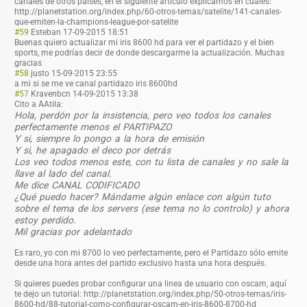
canales de otros paises, en el siguiente artículo explicamos en cuales:
http://planetstation.org/index.php/60-otros-temas/satelite/141-canales-
que-emiten-la-champions-league-por-satelite
#59
Esteban
17-09-2015 18:51
Buenas quiero actualizar mi iris 8600 hd para ver el partidazo y el bien
sports, me podrías decir de donde descargarme la actualización. Muchas
gracias
#58
justo
15-09-2015 23:55
a mi si se me ve canal partidazo iris 8600hd
#57
Kravenbcn
14-09-2015 13:38
Cito a AAtila:
Hola, perdón por la insistencia, pero veo todos los canales
perfectamente menos el PARTIPAZO
Y si, siempre lo pongo a la hora de emisión
Y si, he apagado el deco por detrás
Los veo todos menos este, con tu lista de canales y no sale la
llave al lado del canal.
Me dice CANAL CODIFICADO
¿Qué puedo hacer? Mándame algún enlace con algún tuto
sobre el tema de los servers (ese tema no lo controlo) y ahora
estoy perdido.
Mil gracias por adelantado
Es raro, yo con mi 8700 lo veo perfectamente, pero el Partidazo sólo emite
desde una hora antes del partido exclusivo hasta una hora después.
Si quieres puedes probar configurar una linea de usuario con oscam, aquí
te dejo un tutorial: http://planetstation.org/index.php/50-otros-temas/iris-
8600-hd/88-tutorial-como-configurar-oscam-en-iris-8600-8700-hd