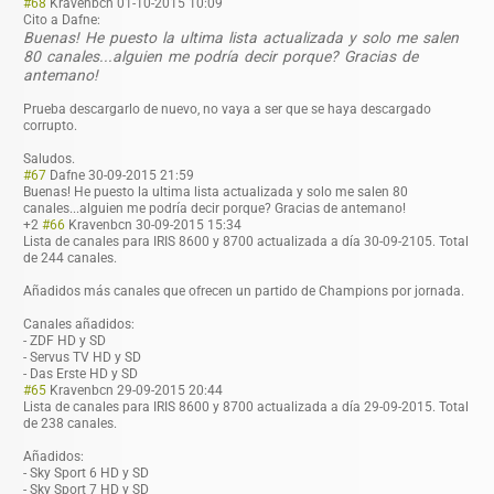
#68
Kravenbcn
01-10-2015 10:09
Cito a Dafne:
Buenas! He puesto la ultima lista actualizada y solo me salen
80 canales...alguien me podría decir porque? Gracias de
antemano!
Prueba descargarlo de nuevo, no vaya a ser que se haya descargado
corrupto.
Saludos.
#67
Dafne
30-09-2015 21:59
Buenas! He puesto la ultima lista actualizada y solo me salen 80
canales...algui
en me podría decir porque? Gracias de antemano!
+2
#66
Kravenbcn
30-09-2015 15:34
Lista de canales para IRIS 8600 y 8700 actualizada a día 30-09-2105. Total
de 244 canales.
Añadidos más canales que ofrecen un partido de Champions por jornada.
Canales añadidos:
- ZDF HD y SD
- Servus TV HD y SD
- Das Erste HD y SD
#65
Kravenbcn
29-09-2015 20:44
Lista de canales para IRIS 8600 y 8700 actualizada a día 29-09-2015. Total
de 238 canales.
Añadidos:
- Sky Sport 6 HD y SD
- Sky Sport 7 HD y SD