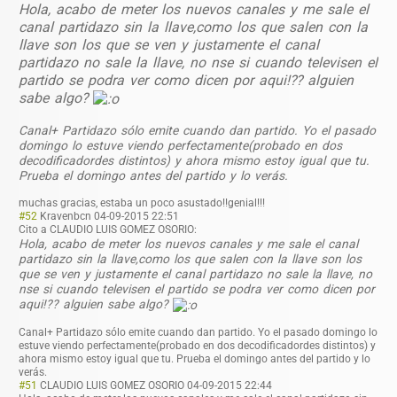
Hola, acabo de meter los nuevos canales y me sale el
canal partidazo sin la llave,como los que salen con la
llave son los que se ven y justamente el canal
partidazo no sale la llave, no nse si cuando televisen el
partido se podra ver como dicen por aqui!?? alguien
sabe algo?
Canal+ Partidazo sólo emite cuando dan partido. Yo el pasado
domingo lo estuve viendo perfectamente(probado en dos
decodificadordes distintos) y ahora mismo estoy igual que tu.
Prueba el domingo antes del partido y lo verás.
muchas gracias, estaba un poco asustado!!genia
l!!!
#52
Kravenbcn
04-09-2015 22:51
Cito a CLAUDIO LUIS GOMEZ OSORIO:
Hola, acabo de meter los nuevos canales y me sale el canal
partidazo sin la llave,como los que salen con la llave son los
que se ven y justamente el canal partidazo no sale la llave, no
nse si cuando televisen el partido se podra ver como dicen por
aqui!?? alguien sabe algo?
Canal+ Partidazo sólo emite cuando dan partido. Yo el pasado domingo lo
estuve viendo perfectamente(p
robado en dos decodificadorde
s distintos) y
ahora mismo estoy igual que tu. Prueba el domingo antes del partido y lo
verás.
#51
CLAUDIO LUIS GOMEZ OSORIO
04-09-2015 22:44