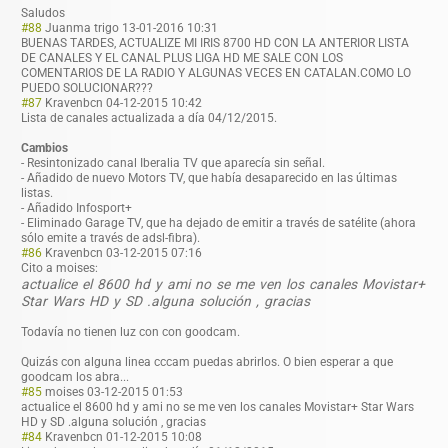
Saludos
#88
Juanma trigo
13-01-2016 10:31
BUENAS TARDES, ACTUALIZE MI IRIS 8700 HD CON LA ANTERIOR LISTA
DE CANALES Y EL CANAL PLUS LIGA HD ME SALE CON LOS
COMENTARIOS DE LA RADIO Y ALGUNAS VECES EN CATALAN.COMO LO
PUEDO SOLUCIONAR???
#87
Kravenbcn
04-12-2015 10:42
Lista de canales actualizada a día 04/12/2015.
Cambios
- Resintonizado canal Iberalia TV que aparecía sin señal.
- Añadido de nuevo Motors TV, que había desaparecido en las últimas
listas.
- Añadido Infosport+
- Eliminado Garage TV, que ha dejado de emitir a través de satélite (ahora
sólo emite a través de adsl-fibra).
#86
Kravenbcn
03-12-2015 07:16
Cito a moises:
actualice el 8600 hd y ami no se me ven los canales Movistar+
Star Wars HD y SD .alguna solución , gracias
Todavía no tienen luz con con goodcam.
Quizás con alguna linea cccam puedas abrirlos. O bien esperar a que
goodcam los abra...
#85
moises
03-12-2015 01:53
actualice el 8600 hd y ami no se me ven los canales Movistar+ Star Wars
HD y SD .alguna solución , gracias
#84
Kravenbcn
01-12-2015 10:08