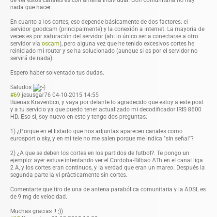
de ver estos canales es con antena individual. Con comunitaria no hay
nada que hacer.
En cuanto a los cortes, eso depende básicamente de dos factores: el
servidor goodcam (principalmente
) y la conexión a internet. La mayoria de
veces es por saturación del servidor (ahi lo único seria conectarse a otro
servidor vía
oscam
), pero alguna vez que he tenido excesivos cortes he
reiniciado mi router y se ha solucionado (aunque si es por el servidor no
servirá de nada).
Espero haber solventado tus dudas.
Saludos
#69
jesusgar76
04-10-2015 14:55
Buenas Kravenbcn, y vaya por delante lo agradecido que estoy a este post
y a tu servicio ya que puedo tener actualizado mi decodificador IRIS 8600
HD. Eso sí, soy nuevo en esto y tengo dos preguntas:
1) ¿Porque en el listado que nos adjuntas aparecen canales como
eurosport o sky, y en mi tele no me salen porque me indica "sin señal"?
2) ¿A que se deben los cortes en los partidos de futbol?. Te pongo un
ejemplo: ayer estuve intentando ver el Cordoba-Bilbao ATh en el canal liga
2 A, y los cortes eran continuos, y la verdad que eran un mareo. Después la
segunda parte la vi prácticamente sin cortes.
Comentarte que tiro de una de antena parabólica comunitaria y la ADSL es
de 9 mg de velocidad.
Muchas gracias !! ;))