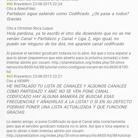
#46
Kravenbcn
23-08-2015 22:24
Cito a AlexisFdez:
Partidazo sigue saliendo como Codificado. ¿Os pasa a todos?
Gracias
Cito a Christian Roca Luque:
Hola perdona, ya te escribi el otro dia diciendote que no se me
venian Canal + Partidazo y Canal + Liga 2, sigo igual, no
puedo ver ninguno de los dos, me aparece canal codificado
Al parecer el servidor goodcam todavia no lo abre. Asi que o toca esperar a
que lo abran (esperemos que este abierto para la próxima jornada) o bien
intentar abrirlo por oscam: http://planetstation.org/index.php/50-otros-
temas/iris-8600-hd/88-tutorial-como-configurar-oscam-en-iris-8600-8700-
hd
#45
Kravenbcn
23-08-2015 22:21
Cito a HENRY:
HE INSTALADO TU LISTA DE CANALES Y ALGUNOS CANALES
COMO PARTIDAZO Y AMC NO SE VEN PONE CANAL
CODIFICADO HAY ALGUNA MANERA DE BUSCAR ESAS
FRECUENCIAS Y AÑADIRLAS A LA LISTA? O SI EN SU DEFECTO
PODRIAS PONER UNA LISTA ACTUALIZADA Y QUE FUNCIONE
GRACIAS
Lo siento amigo, si pone Codificado es que el Canal esta correctamente
pero que el servidor goodcam todavia no lo abre. Asi que o toca esperar a
que lo abran o bien intentas abrirlo por oscam:
http://planetstation.org/index.php/50-otros-temas/iris-8600-hd/88-tutorial-