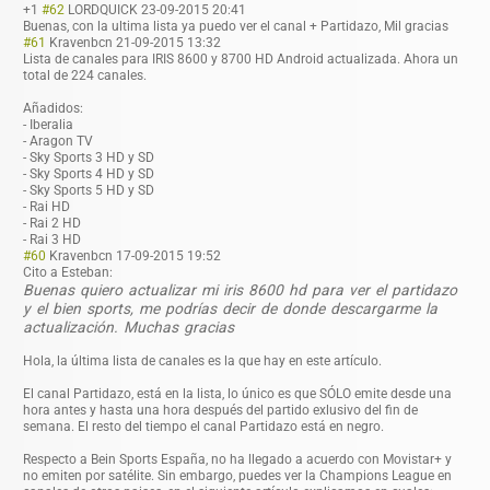
+1
#62
LORDQUICK
23-09-2015 20:41
Buenas, con la ultima lista ya puedo ver el canal + Partidazo, Mil gracias
#61
Kravenbcn
21-09-2015 13:32
Lista de canales para IRIS 8600 y 8700 HD Android actualizada. Ahora un
total de 224 canales.
Añadidos:
- Iberalia
- Aragon TV
- Sky Sports 3 HD y SD
- Sky Sports 4 HD y SD
- Sky Sports 5 HD y SD
- Rai HD
- Rai 2 HD
- Rai 3 HD
#60
Kravenbcn
17-09-2015 19:52
Cito a Esteban:
Buenas quiero actualizar mi iris 8600 hd para ver el partidazo
y el bien sports, me podrías decir de donde descargarme la
actualización. Muchas gracias
Hola, la última lista de canales es la que hay en este artículo.
El canal Partidazo, está en la lista, lo único es que SÓLO emite desde una
hora antes y hasta una hora después del partido exlusivo del fin de
semana. El resto del tiempo el canal Partidazo está en negro.
Respecto a Bein Sports España, no ha llegado a acuerdo con Movistar+ y
no emiten por satélite. Sin embargo, puedes ver la Champions League en