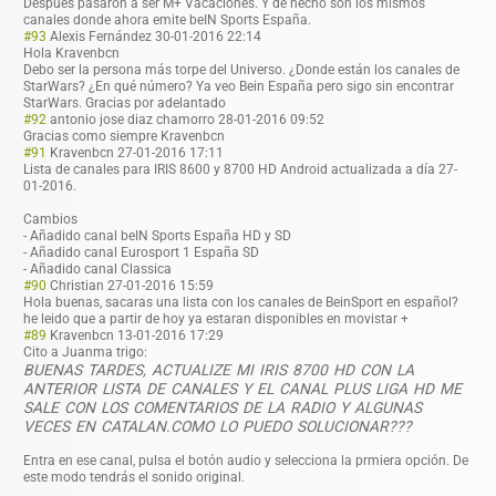
Después pasaron a ser M+ Vacaciones. Y de hecho son los mismos
canales donde ahora emite beIN Sports España.
#93
Alexis Fernández
30-01-2016 22:14
Hola Kravenbcn
Debo ser la persona más torpe del Universo. ¿Donde están los canales de
StarWars? ¿En qué número? Ya veo Bein España pero sigo sin encontrar
StarWars. Gracias por adelantado
#92
antonio jose diaz chamorro
28-01-2016 09:52
Gracias como siempre Kravenbcn
#91
Kravenbcn
27-01-2016 17:11
Lista de canales para IRIS 8600 y 8700 HD Android actualizada a día 27-
01-2016.
Cambios
- Añadido canal beIN Sports España HD y SD
- Añadido canal Eurosport 1 España SD
- Añadido canal Classica
#90
Christian
27-01-2016 15:59
Hola buenas, sacaras una lista con los canales de BeinSport en español?
he leido que a partir de hoy ya estaran disponibles en movistar +
#89
Kravenbcn
13-01-2016 17:29
Cito a Juanma trigo:
BUENAS TARDES, ACTUALIZE MI IRIS 8700 HD CON LA
ANTERIOR LISTA DE CANALES Y EL CANAL PLUS LIGA HD ME
SALE CON LOS COMENTARIOS DE LA RADIO Y ALGUNAS
VECES EN CATALAN.COMO LO PUEDO SOLUCIONAR???
Entra en ese canal, pulsa el botón audio y selecciona la prmiera opción. De
este modo tendrás el sonido original.