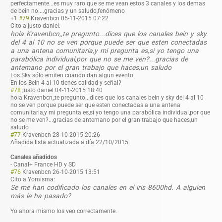
perfectamente..
.es muy raro que se me vean estos 3 canales y los demas
de bein no....gracias y un saludo,fenómeno
+1
#79
Kravenbcn
05-11-2015 07:22
Cito a justo daniel:
hola Kravenbcn,,te pregunto...dices que los canales bein y sky
del 4 al 10 no se ven porque puede ser que esten conectadas
a una antena comunitaria,y mi pregunta es,si yo tengo una
parabólica individual,por que no se me ven?...gracias de
antemano por el gran trabajo que haces,un saludo
Los Sky sólo emiten cuando dan algun evento.
En los Bein 4 al 10 tienes calidad y señal?
#78
justo daniel
04-11-2015 18:40
hola Kravenbcn,,te pregunto...dice
s que los canales bein y sky del 4 al 10
no se ven porque puede ser que esten conectadas a una antena
comunitaria,y mi pregunta es,si yo tengo una parabólica individual,por que
no se me ven?...gracias de antemano por el gran trabajo que haces,un
saludo
#77
Kravenbcn
28-10-2015 20:26
Añadida lista actualizada a día 22/10/2015.
Canales añadidos
- Canal+ France HD y SD
#76
Kravenbcn
26-10-2015 13:51
Cito a Yomisma:
Se me han codificado los canales en el iris 8600hd. A alguien
más le ha pasado?
Yo ahora mismo los veo correctamente.