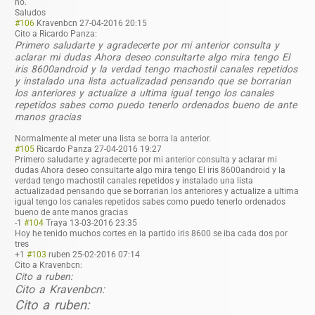
no.
Saludos
#106
Kravenbcn
27-04-2016 20:15
Cito a Ricardo Panza:
Primero saludarte y agradecerte por mi anterior consulta y
aclarar mi dudas Ahora deseo consultarte algo mira tengo El
iris 8600android y la verdad tengo machostil canales repetidos
y instalado una lista actualizadad pensando que se borrarian
los anteriores y actualize a ultima igual tengo los canales
repetidos sabes como puedo tenerlo ordenados bueno de ante
manos gracias
Normalmente al meter una lista se borra la anterior.
#105
Ricardo Panza
27-04-2016 19:27
Primero saludarte y agradecerte por mi anterior consulta y aclarar mi
dudas Ahora deseo consultarte algo mira tengo El iris 8600android y la
verdad tengo machostil canales repetidos y instalado una lista
actualizadad pensando que se borrarian los anteriores y actualize a ultima
igual tengo los canales repetidos sabes como puedo tenerlo ordenados
bueno de ante manos gracias
-1
#104
Traya
13-03-2016 23:35
Hoy he tenido muchos cortes en la partido iris 8600 se iba cada dos por
tres
+1
#103
ruben
25-02-2016 07:14
Cito a Kravenbcn:
Cito a ruben:
Cito a Kravenbcn:
Cito a ruben: