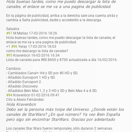
Hola buenas tardes, como me puedo descargar la lista de
canales, el enlace se me va a una pagina de publicidad.
En la página de publicidad, arriba a la derecha sale una cuenta atrás y
cambia a Salta publicidad, dadle y accederéis a la descarga.
Saludos
#97
M Matias
17-02-2016 18:26
Hola buenas tardes, como me puedo descargar la lista de canales, el
enlace se me va a una pagina de publicidad.
+1
#96
Yeray
17-02-2016 18:03
como me descargo la lista de canales?
#95
Kravenbcn
16-02-2016 16:34
Lista de canales para IRIS 8600 y 8700 actualizada a día 16/02/2016.
Cambios
- Cambiados Canal+ Hd y SD por #0 HD y SD.
- Añadido Eurosport 1 HD y SD.
- Añadido Eurosport 2.
- Añadido Discovery.
- Añadidos Bein Max 1, 2 y 3 HD y SD y Bein Max 4 a 8 SD.
#94
Kravenbcn
01-02-2016 09:41
Cito a Alexis Fernández:
Hola Kravenbcn
Debo ser la persona más torpe del Universo. ¿Donde están los
canales de StarWars? ¿En qué número? Ya veo Bein España
pero sigo sin encontrar StarWars. Gracias por adelantado
Los canales Star Wars fueron temporales, sólo duraron 2 semanas.