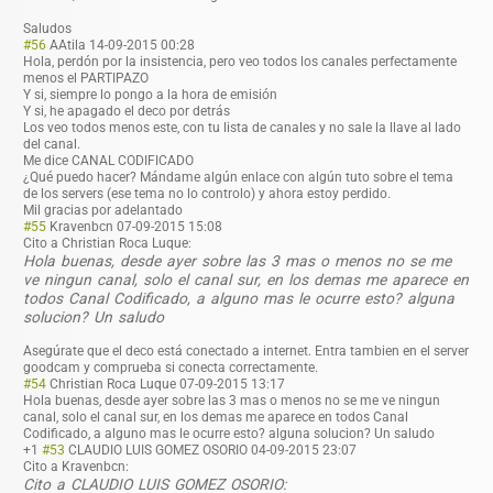
Saludos
#56
AAtila
14-09-2015 00:28
Hola, perdón por la insistencia, pero veo todos los canales perfectamente
menos el PARTIPAZO
Y si, siempre lo pongo a la hora de emisión
Y si, he apagado el deco por detrás
Los veo todos menos este, con tu lista de canales y no sale la llave al lado
del canal.
Me dice CANAL CODIFICADO
¿Qué puedo hacer? Mándame algún enlace con algún tuto sobre el tema
de los servers (ese tema no lo controlo) y ahora estoy perdido.
Mil gracias por adelantado
#55
Kravenbcn
07-09-2015 15:08
Cito a Christian Roca Luque:
Hola buenas, desde ayer sobre las 3 mas o menos no se me
ve ningun canal, solo el canal sur, en los demas me aparece en
todos Canal Codificado, a alguno mas le ocurre esto? alguna
solucion? Un saludo
Asegúrate que el deco está conectado a internet. Entra tambien en el server
goodcam y comprueba si conecta correctamente.
#54
Christian Roca Luque
07-09-2015 13:17
Hola buenas, desde ayer sobre las 3 mas o menos no se me ve ningun
canal, solo el canal sur, en los demas me aparece en todos Canal
Codificado, a alguno mas le ocurre esto? alguna solucion? Un saludo
+1
#53
CLAUDIO LUIS GOMEZ OSORIO
04-09-2015 23:07
Cito a Kravenbcn:
Cito a CLAUDIO LUIS GOMEZ OSORIO: