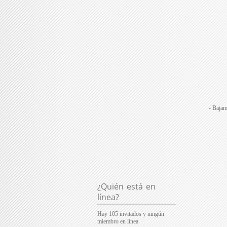
- Bajam
¿Quién está en
línea?
Hay 105 invitados y ningún
miembro en línea