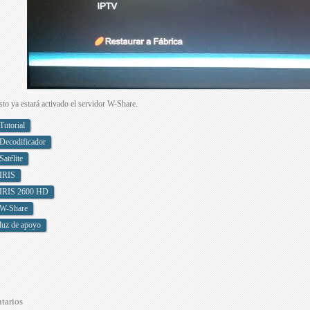
sto ya estará activado el servidor W-Share.
Tutorial
Decodificador
Satélite
IRIS
IRIS 2600 HD
W-Share
luz de apoyo
tarios