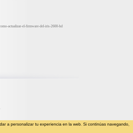
-como-actualizar-el-firmware-del-iris-2600-hd
.
ar a personalizar tu experiencia en la web. Si continúas navegando,