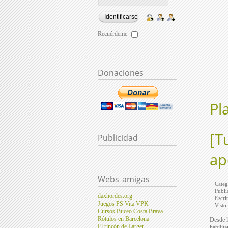
Recuérdeme
Donaciones
Pl
[T
Publicidad
ap
Webs
amigas
Categ
Publi
daxhordes.org
Escri
Juegos PS Vita VPK
Visto
Cursos Buceo Costa Brava
Rótulos en Barcelona
Desde l
El rincón de Larger
habilit