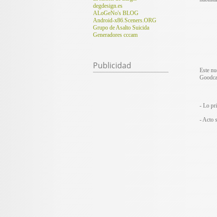
degdesign.es
ALoGeNo's BLOG
Android-x86.Sceners.ORG
Grupo de Asalto Suicida
Generadores cccam
Publicidad
Este nu
Goodcam
- Lo pr
- Acto 