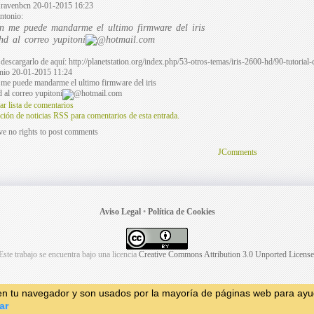
ravenbcn
20-01-2015 16:23
antonio:
en me puede mandarme el ultimo firmware del iris
hd al correo
yupitoni
hotmail.com
descargarlo de aquí: http://planetstation.org/index.php/53-otros-temas/iris-2600-hd/90-tutorial
nio
20-01-2015 11:24
 me puede mandarme el ultimo firmware del iris
 al correo
yupitoni
hotmail.com
ar lista de comentarios
ción de noticias RSS para comentarios de esta entrada.
e no rights to post comments
JComments
Aviso Legal
•
Política de Cookies
Este trabajo se encuentra bajo una licencia
Creative Commons Attribution 3.0 Unported License
 en tu navegador y son usados por la mayoría de páginas web para ayud
ar