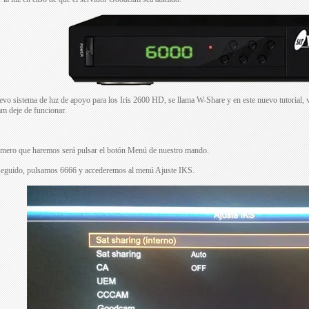
evo sistema de luz de apoyo para los Iris 2600 HD, se llama W-Share y en este nuevo tutorial, 
 deje de funcionar.
imero que haremos será pulsar el botón Menú de nuestro mando.
seguido, pulsamos 6666 y accederemos al menú Ajuste IKS.