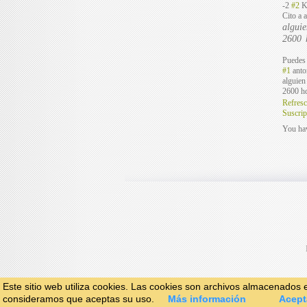
-2
#2
K
Cito a 
algui
2600 
Puedes 
#1
anto
alguien
2600 hd
Refresc
Suscrip
You hav
Este sitio web utiliza cookies. Las cookies son archivos almacenados
consideramos que aceptas su uso.
Más información
Acept