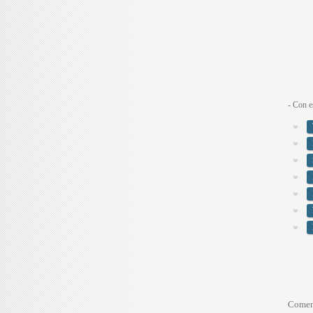
- Con e
Comen