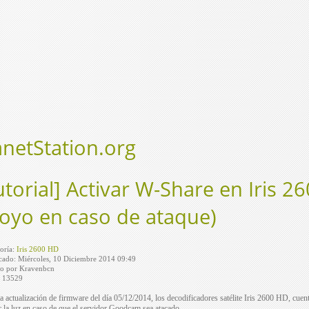
anetStation.org
utorial] Activar W-Share en Iris 2
oyo en caso de ataque)
oría:
Iris 2600 HD
cado: Miércoles, 10 Diciembre 2014 09:49
to por Kravenbcn
: 13529
a actualización de firmware del día 05/12/2014, los decodificadores satélite Iris 2600 HD, cuen
ar la luz en caso de que el servidor Goodcam sea atacado.