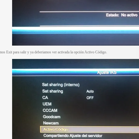
mos Exit para salir y ya deberiamos ver activada la opción Activo Código.