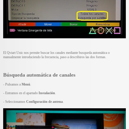
El Qviart Unic nos permite buscar los canales mediante busqueda automática o
manualmente introduciendo la frecuencia, paso a describiros las dos formas.
Búsqueda automática de canales
- Pulsamos a
Menú
.
- Entramos en el apartado
Instalación
.
- Seleccionamos
Configuración de antena
.