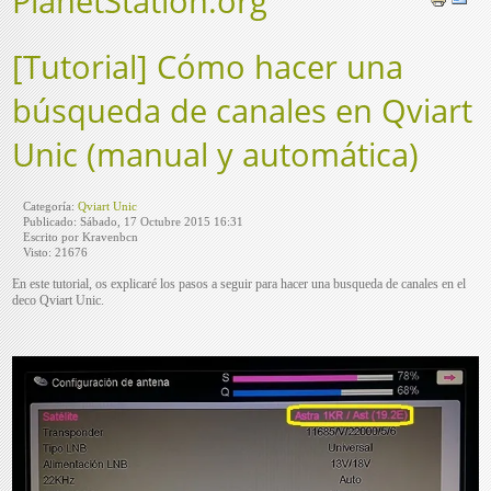
PlanetStation.org
[Tutorial] Cómo hacer una
búsqueda de canales en Qviart
Unic (manual y automática)
Categoría:
Qviart Unic
Publicado: Sábado, 17 Octubre 2015 16:31
Escrito por Kravenbcn
Visto: 21676
En este tutorial, os explicaré los pasos a seguir para hacer una busqueda de canales en el
deco Qviart Unic.