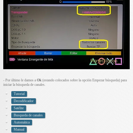
- Por último le damos a
Ok
(estando colocados sobre la opción Empezar búsqueda) para
iniciar la búsqueda de canales.
Tutorial
Decodificador
Satélite
Busqueda de canales
Automática
Manual