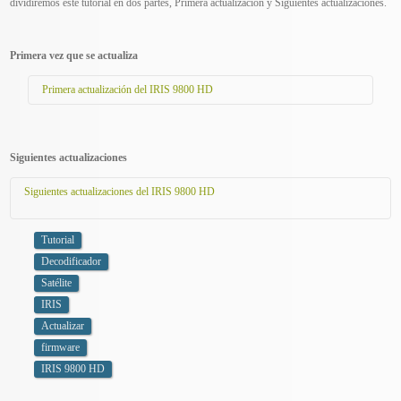
dividiremos este tutorial en dos partes, Primera actualización y Siguientes actualizaciones.
Primera vez que se actualiza
Primera actualización del IRIS 9800 HD
- Lo primero que necesitaremos es descargar la última actualización de
firmware de nuestro receptor. Podéis encontrar los distintos firmwares en
este subforo
.
Siguientes actualizaciones
- Una vez descargado, copiamos el firmware a un pendrive formateado en
Siguientes actualizaciones del IRIS 9800 HD
FAT32 y a continuación lo conectamos al IRIS 9800.
- Pulsamos el botón Menú de nuestro mando, vamos a
Actualizar
y
- Descargamos la última actualización de firmware de nuestro receptor. Podéis
seleccionamos
Actualización USB
.
encontrar los distintos firmwares en
Tutorial
este subforo
.
Decodificador
- Una vez descargado, copiamos el firmware a un pendrive formateado en FAT32 y
a continuación lo conectamos al IRIS 9800.
Satélite
IRIS
- Pulsamos el botón Menú de nuestro mando, vamos al apartado Ajustes (el de la
imagen de las herramientas).
Actualizar
firmware
IRIS 9800 HD