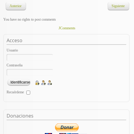
Anterior
Siguiente
You have no rights to post comments
JComments
- Una vez, ahí aparecerá la raiz de nuestro pendrive la seleccionamos,
navegamos hasta el lugar donde tengamos el archivo
.bin
de la
actualización de firmware.
Acceso
- Pulsamos Ok y se llevará a cabo la actualización.
Usuario
- Seleccionamos
Actualización USB
.
Contraseña
Recuérdeme
Donaciones