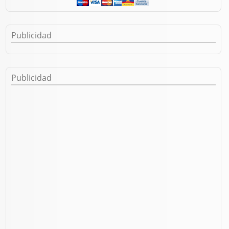
- Una vez, ahí aparecerá la raiz de nuestro pendrive la seleccionamos, navegamos
hasta el lugar donde tengamos el archivo
.bin
de la actualización de firmware.
Publicidad
Publicidad
- Pulsamos Ok y se llevará a cabo la actualización.