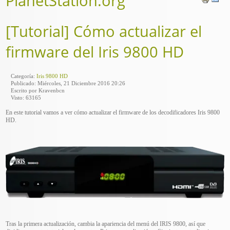
PlanetStation.org
[Tutorial] Cómo actualizar el
firmware del Iris 9800 HD
Categoría:
Iris 9800 HD
Publicado: Miércoles, 21 Diciembre 2016 20:26
Escrito por Kravenbcn
Visto: 63165
En este tutorial vamos a ver cómo actualizar el firmware de los decodificadores Iris 9800
HD.
Tras la primera actualización, cambia la apariencia del menú del IRIS 9800, así que