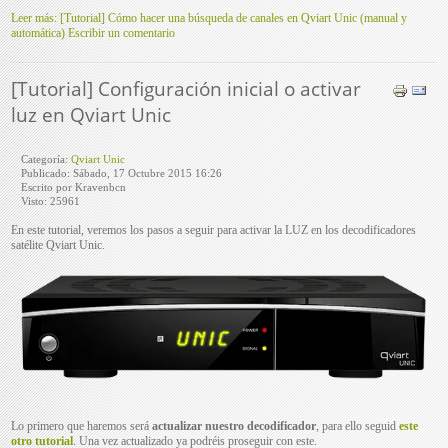
Leer más: [Tutorial] Cómo hacer una búsqueda de canales en Qviart Unic (manual y
automática)
Escribir un comentario
[Tutorial] Configuración inicial o activar
luz en Qviart Unic
Categoría:
Qviart Unic
Publicado: Sábado, 17 Octubre 2015 16:26
Escrito por Kravenbcn
Visto: 25961
En este tutorial, veremos los pasos a seguir para activar la LUZ en los decodificadores
satélite Qviart Unic.
Lo primero que haremos será
actualizar nuestro decodificador
, para ello seguid
este
otro tutorial
. Una vez actualizado ya podréis proseguir con este.