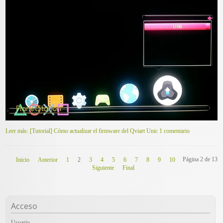
Leer más: [Tutorial] Cómo actualizar el firmware del Qviart Unic
1 comentario
Página 2 de 13
Inicio
Anterior
1
2
3
4
5
6
7
8
9
10
Siguiente
Final
Acceso
Usuario