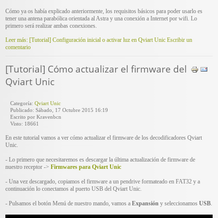
Cómo ya os había explicado anteriormente, los requisitos básicos para poder usarlo es
tener una antena parabólica orientada al Astra y una conexión a Internet por wifi. Lo
primero será realizar ambas conexiones.
Leer más: [Tutorial] Configuración inicial o activar luz en Qviart Unic
Escribir un
comentario
[Tutorial] Cómo actualizar el firmware del
Qviart Unic
Categoría:
Qviart Unic
Publicado: Sábado, 17 Octubre 2015 16:19
Escrito por Kravenbcn
Visto: 18661
En este tutorial vamos a ver cómo actualizar el firmware de los decodificadores Qviart
Unic.
- Lo primero que necesitaremos es descargar la última actualización de firmware de
nuestro receptor ->
Firmwares para Qviart Unic
- Una vez descargado, copiamos el firmware a un pendrive formateado en FAT32 y a
continuación lo conectamos al puerto USB del Qviart Unic.
- Pulsamos el botón Menú de nuestro mando, vamos a
Expansión
y seleccionamos
USB
.