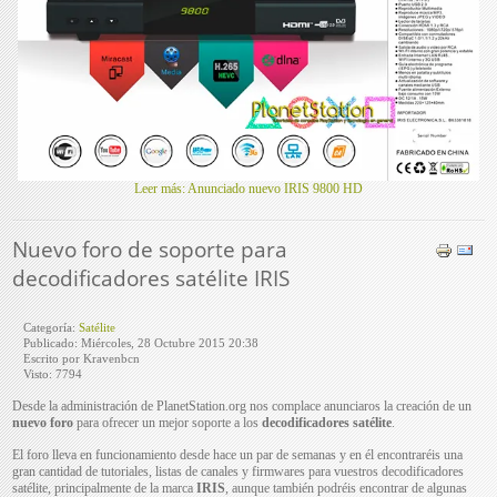
Leer más: Anunciado nuevo IRIS 9800 HD
Nuevo foro de soporte para
decodificadores satélite IRIS
Categoría:
Satélite
Publicado: Miércoles, 28 Octubre 2015 20:38
Escrito por Kravenbcn
Visto: 7794
Desde la administración de PlanetStation.org nos complace anunciaros la creación de un
nuevo foro
para ofrecer un mejor soporte a los
decodificadores satélite
.
El foro lleva en funcionamiento desde hace un par de semanas y en él encontraréis una
gran cantidad de tutoriales, listas de canales y firmwares para vuestros decodificadores
satélite, principalmente de la marca
IRIS
, aunque también podréis encontrar de algunas