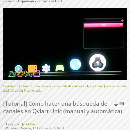
- Vamos a
Expansión
y entramos en
USB
.
Leer más: [Tutorial] Cómo copiar y cargar lista de canales en Qviart Unic (lista actualizada
a 22-10-2015)
1 comentario
[Tutorial] Cómo hacer una búsqueda de
canales en Qviart Unic (manual y automática)
Categoría:
Qviart Unic
Publicado: Sábado, 17 Octubre 2015 16:31