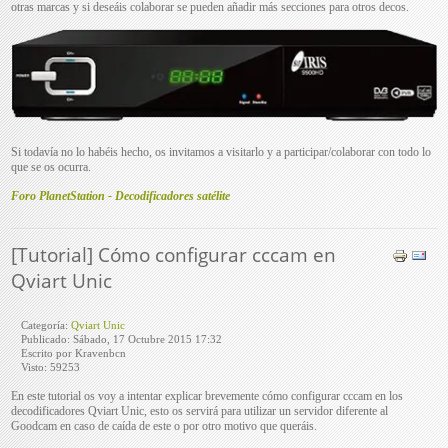
otras marcas y si deseáis colaborar se pueden añadir más secciones para otros decos.
Si todavía no lo habéis hecho, os invitamos a visitarlo y a participar/colaborar con todo lo
que se os ocurra.
Foro PlanetStation - Decodificadores satélite
[Tutorial] Cómo configurar cccam en
Qviart Unic
Categoría:
Qviart Unic
Publicado: Sábado, 17 Octubre 2015 17:32
Escrito por Kravenbcn
Visto: 59253
En este tutorial os voy a intentar explicar brevemente cómo configurar cccam en los
decodificadores Qviart Unic, esto os servirá para utilizar un servidor diferente al
Goodcam en caso de caída de este o por otro motivo que queráis.